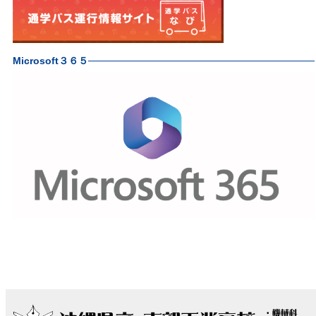
Microsoft３６５