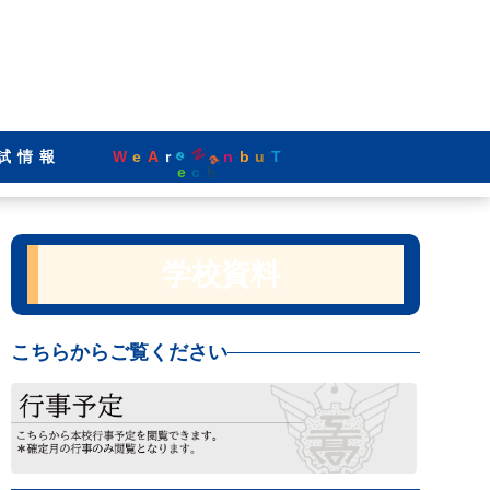
W
N
n
b
r
a
試情報
e
A
e
u
T
e
c
h
学校資料
こちらからご覧ください