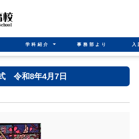
内
学科紹介
事務部より
入
機 械 科
電 気 科
建築設備科
式 令和8年4月7日