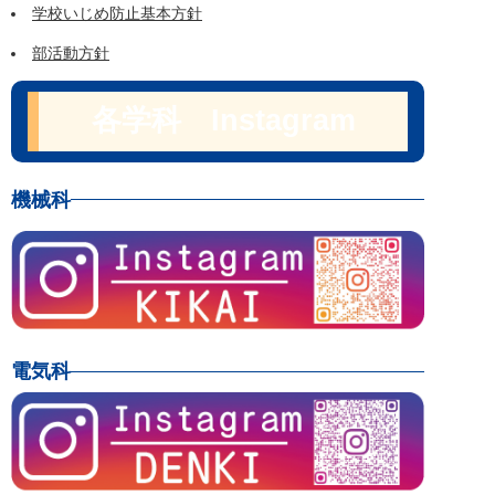
学校いじめ防止基本方針
部活動方針
各学科 Instagram
機械科
電気科