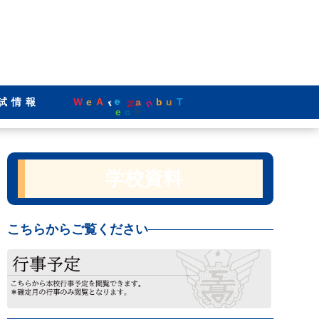
W
n
u
a
e
b
r
N
試情報
A
e
T
e
c
h
学校資料
こちらからご覧ください