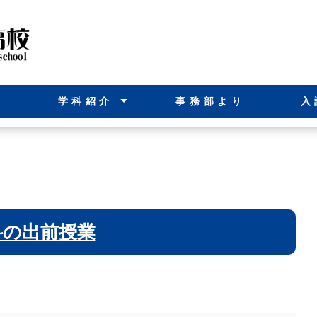
内
学科紹介
事務部より
入
機 械 科
電 気 科
建築設備科
科の出前授業